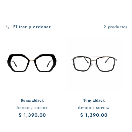
Filtrar y ordenar
2 productos
Roma xblack
Tony xblack
Proveedor:
Proveedor:
ÓPTICO / SOPHIA
ÓPTICO / SOPHIA
Precio
$ 1,390.00
Precio
$ 1,390.00
habitual
habitual