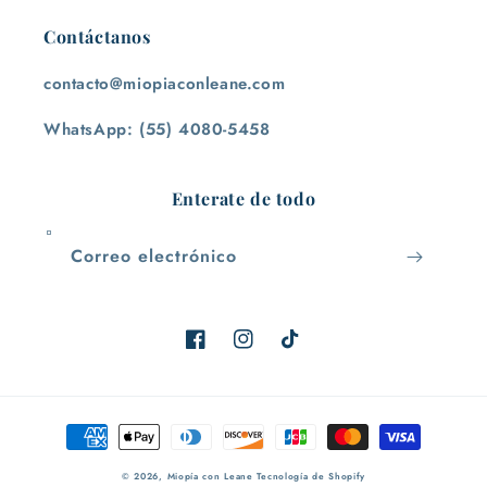
Contáctanos
contacto@miopiaconleane.com
WhatsApp: (55) 4080-5458
Enterate de todo
Correo electrónico
Facebook
Instagram
TikTok
Formas
de
© 2026,
Miopía con Leane
Tecnología de Shopify
pago