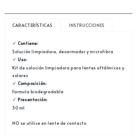
cantidad
cantidad
para
para
Kit
Kit
de
de
CARACTERÍSTICAS
INSTRUCCIONES
limpieza
limpieza
Contiene:
✓
Solución limpiadora, desarmador y microfibra
Uso:
✓
Kit de solución limpiadora para lentes oftálmicos y
solares
Composición:
✓
Formula biodegradable
Presentación:
✓
30 ml
NO se utilice en lente de contacto