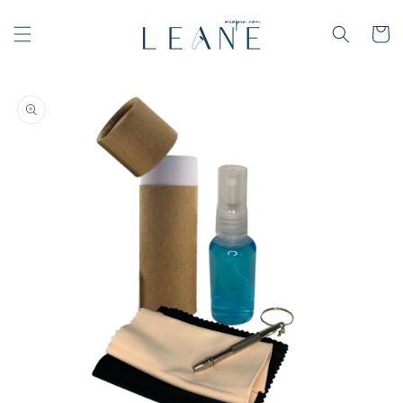
Ir
directamente
Carrito
al contenido
Ir
directamente
a la
información
del
producto