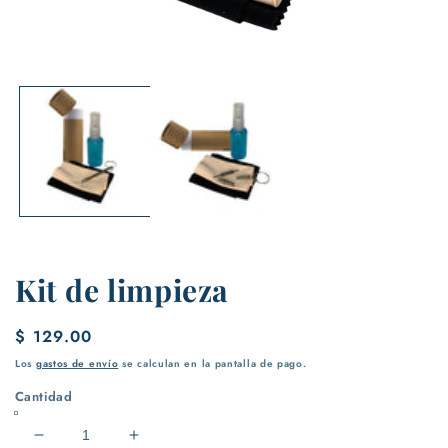
Abrir
elemento
multimedia
1
en
una
ventana
modal
Kit de limpieza
Precio
$ 129.00
habitual
Los
gastos de envío
se calculan en la pantalla de pago.
Cantidad
Reducir
Aumentar