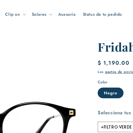
Clip on
Solares
Asesoría
Status de tu pedido
Frida
Precio
$ 1,190.00
habitual
Los
gastos de enví
Color
Negro
Selecciona tus
+FILTRO VERDE