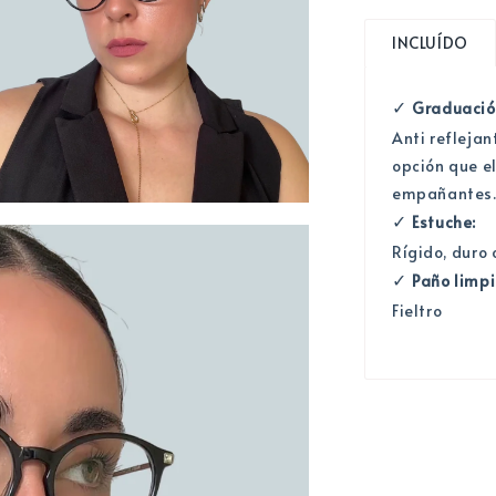
INCLUÍDO
Graduación
✓
Anti reflejan
opción que el
empañantes
r
Estuche:
✓
mento
timedia
Rígido, duro
Paño limpi
✓
Fieltro
tana
al