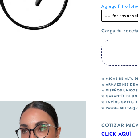
Agrega filtro fot
-- Por favor se
Fotocromático 
Carga tu receta
Fotocromático 
Fotocromático 
Fotocromático 
☆ MICAS DE ALTA D
☆ ARMAZONES DE A
Fotocromático 
☆ DISEÑOS UNICOS
☆ GARANTÍA DE U
☆ ENVÍOS GRATIS 
☆ PAGOS SIN TARJ
COTIZAR MIC
CLICK AQUÍ