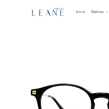
Ir
directamente
al contenido
Inicio
Ópticos
Ir
directamente
a la
información
del
producto