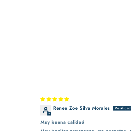
una
ventana
modal
Renee Zoe Silva Morales
Muy buena calidad
Muy bonitos armazones, me encantan, so