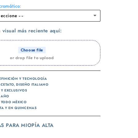
ocromático:
leccione --
azul +$1000
 visual más reciente aquí:
verde +$1000
Choose file
or drop file to upload
café +$1000
negro +$1000
EFINICIÓN Y TECNOLOGÍA
CETATO, DISEÑO ITALIANO
rosa +$1000
 Y EXCLUSIVOS
N AÑO
A TODO MÉXICO
ETA Y EN QUINCENAS
AS PARA MIOPÍA ALTA