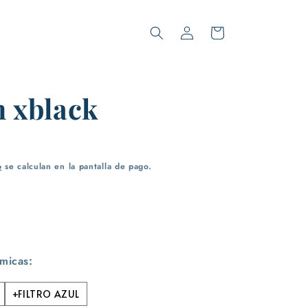
Iniciar
Carrito
sesión
h xblack
o
se calculan en la pantalla de pago.
 micas:
+FILTRO AZUL